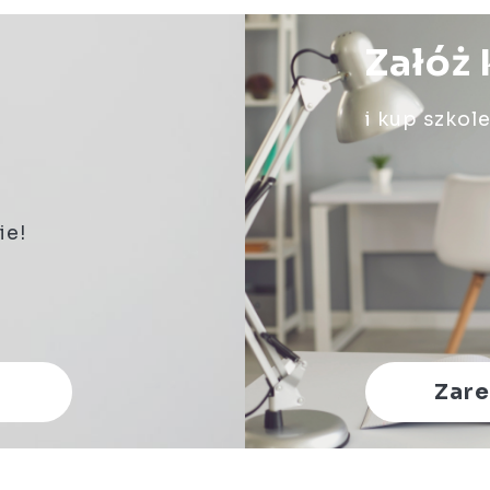
Załóż
i kup szkol
ie!
Zare