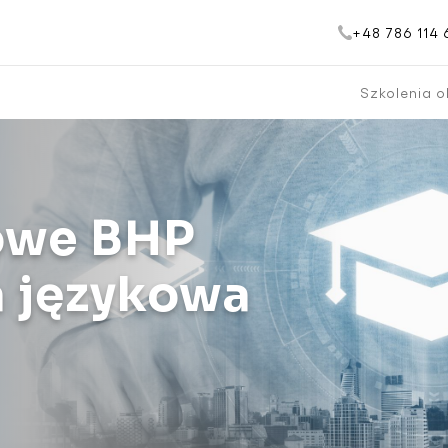
+48 786 114 
Szkolenia 
owe BHP
a językowa