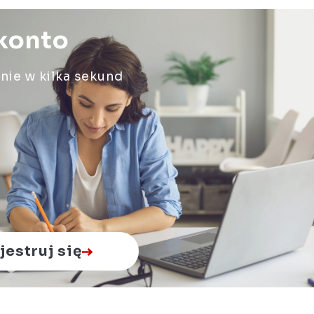
 konto
enie w kilka sekund
jestruj się