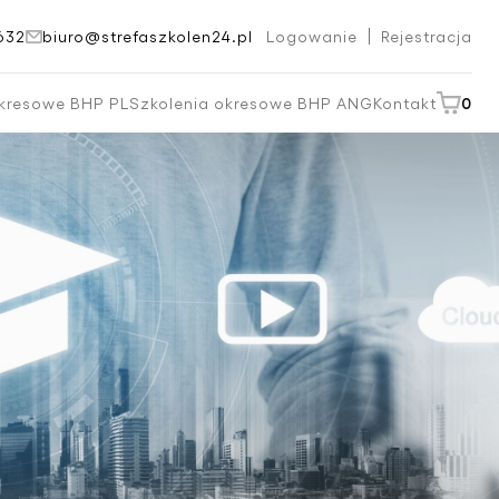
632
biuro@strefaszkolen24.pl
Logowanie
Rejestracja
okresowe BHP PL
Szkolenia okresowe BHP ANG
Kontakt
0