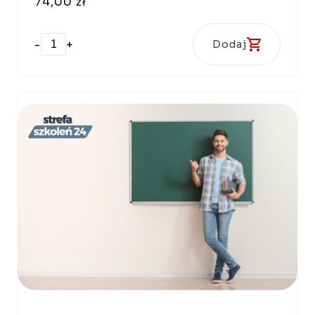
74,00 zł
-
+
Dodaj